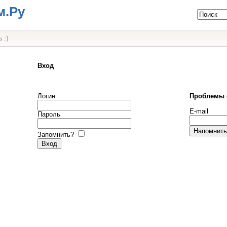
м.Ру
 :)
Вход
Логин
Проблемы 
E-mail
Пароль
Запомнить?