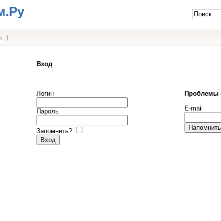
м.Ру
 :)
Вход
Логин
Проблемы 
E-mail
Пароль
Запомнить?