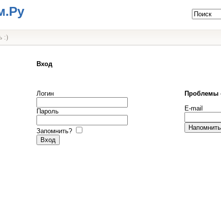
м.Ру
 :)
Вход
Логин
Проблемы 
E-mail
Пароль
Запомнить?