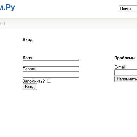
м.Ру
 :)
Вход
Логин
Проблемы 
E-mail
Пароль
Запомнить?