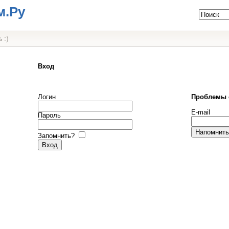
м.Ру
 :)
Вход
Логин
Проблемы 
E-mail
Пароль
Запомнить?