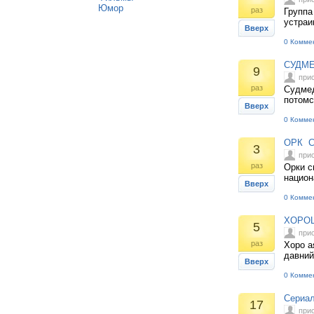
Юмор
раз
Группа
устраи
Вверх
0 Комме
СУДМЕ
9
при
раз
Судмед
потомс
Вверх
0 Комме
ОРК С
3
при
раз
Орки с
национ
Вверх
0 Комме
ХОРОШ
5
при
раз
Хоро а
давний
Вверх
0 Комме
Сериа
17
при