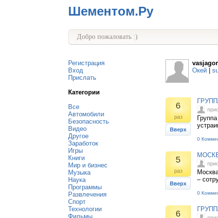
Шементом.Ру
Добро пожаловать :)
Регистрация
vasjagor
Вход
Окей
|
s
Прислать
Категории
ГРУПП
6
Все
при
Автомобили
раз
Группа
Безопасность
устраи
Видео
Вверх
Другое
0 Комме
Заработок
Игры
МОСКВ
Книги
5
при
Мир и бизнес
раз
Москва
Музыка
– сотр
Наука
Вверх
Программы
0 Комме
Развлечения
Спорт
Технологии
ГРУПП
6
Фильмы
при