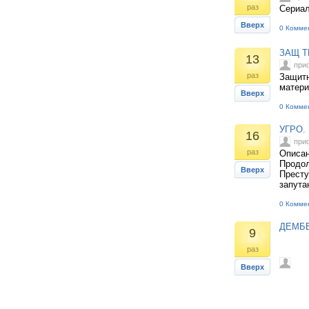
раз
Сериа
Вверх
0 Комме
ЗАЩ Т
13
при
раз
Защитн
матери
Вверх
0 Комме
УГРО.
16
при
раз
Описан
Продол
Вверх
Престу
запута
0 Комме
ДЕМБЕ
9
раз
Вверх