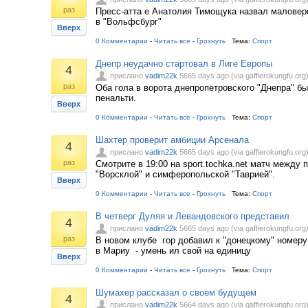
раз
Пресс-атта е Анатолия Тимощука назвал маловер
в "Вольфсбург"
Вверх
0 Комментарии
-
Читать все
-
Грохнуть
Тема:
Спорт
Днепр неудачно стартовал в Лиге Европы
4
прислано
vadim22k
5665 days ago (via gaffierokungfu.org
раз
Оба гола в ворота днепропетровского "Днепра" бы
пенальти.
Вверх
0 Комментарии
-
Читать все
-
Грохнуть
Тема:
Спорт
Шахтер проверит амбиции Арсенала
4
прислано
vadim22k
5665 days ago (via gaffierokungfu.org
раз
Смотрите в 19:00 на sport.tochka.net матч между 
"Ворсклой" и симферопольской "Таврией".
Вверх
0 Комментарии
-
Читать все
-
Грохнуть
Тема:
Спорт
В четверг Дуляя и Левандовского представил
4
прислано
vadim22k
5665 days ago (via gaffierokungfu.org
раз
В новом клубе гор добавил к "донецкому" номеру
в Мариу - умень ил свой на единицу
Вверх
0 Комментарии
-
Читать все
-
Грохнуть
Тема:
Спорт
Шумахер рассказал о своем будущем
4
прислано
vadim22k
5664 days ago (via gaffierokungfu.org