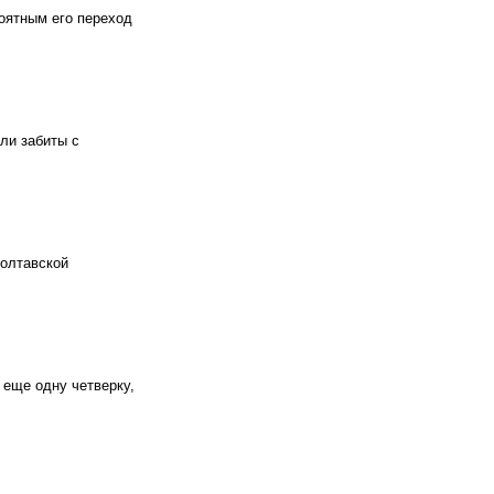
оятным его переход
)
ли забиты с
)
полтавской
)
 еще одну четверку,
)