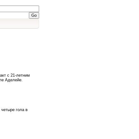
)
акт с 21-летним
ле Аделейе.
)
 четыре гола в
)