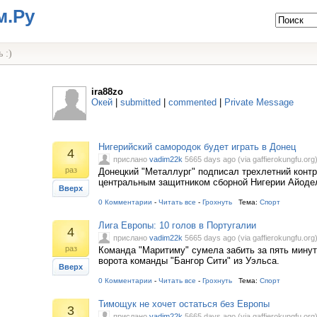
м.Ру
 :)
ira88zo
Окей
|
submitted
|
commented
|
Private Message
Нигерийский самородок будет играть в Донец
4
прислано
vadim22k
5665 days ago (via gaffierokungfu.org
раз
Донецкий "Металлург" подписал трехлетний контр
центральным защитником сборной Нигерии Айоде
Вверх
0 Комментарии
-
Читать все
-
Грохнуть
Тема:
Спорт
Лига Европы: 10 голов в Португалии
4
прислано
vadim22k
5665 days ago (via gaffierokungfu.org
раз
Команда "Маритиму" сумела забить за пять минут
ворота команды "Бангор Сити" из Уэльса.
Вверх
0 Комментарии
-
Читать все
-
Грохнуть
Тема:
Спорт
Тимощук не хочет остаться без Европы
3
прислано
vadim22k
5665 days ago (via gaffierokungfu.org