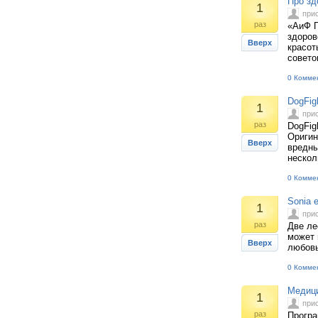
Про зд
1
при
раз
«АиФ П
здоров
Вверх
красот
совето
0 Комме
DogFig
1
при
раз
DogFig
Оригин
Вверх
вредны
нескол
0 Комме
Sonia 
1
при
раз
Две ле
может 
Вверх
любовь
0 Комме
Медици
1
при
раз
Програ