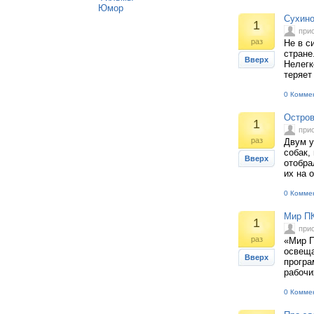
Юмор
Сухино
1
при
раз
Не в с
стране
Вверх
Нелегк
теряет
0 Комме
Остров 
1
при
раз
Двум у
собак,
Вверх
отобра
их на 
0 Комме
Мир ПК
1
при
раз
«Мир П
освеща
Вверх
програ
рабочи
0 Комме