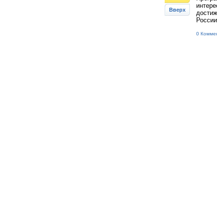
интере
Вверх
достиж
России
0 Комме