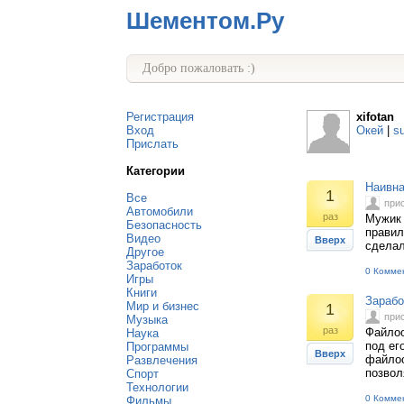
Шементом.Ру
Добро пожаловать :)
Регистрация
xifotan
Вход
Окей
|
s
Прислать
Категории
Наивна
1
Все
при
Автомобили
раз
Мужик 
Безопасность
правил
Видео
Вверх
сделал
Другое
Заработок
0 Комме
Игры
Книги
Зарабо
Мир и бизнес
1
при
Музыка
раз
Файлоо
Наука
под ег
Программы
Вверх
файлоо
Развлечения
позвол
Спорт
Технологии
0 Комме
Фильмы