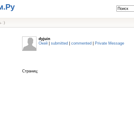
м.Ру
 :)
dyjuin
Окей
|
submitted
|
commented
|
Private Message
Страниц: