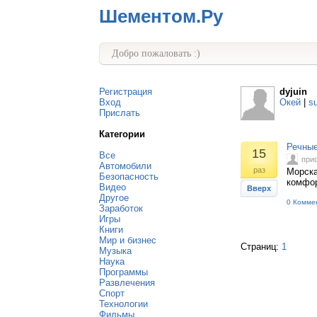
Шементом.Ру
Добро пожаловать :)
Регистрация
dyjuin
Вход
Окей
|
s
Прислать
Категории
Речные
15
Все
при
Автомобили
раз
Морска
Безопасность
комфор
Видео
Вверх
Другое
0 Комме
Заработок
Игры
Книги
Мир и бизнес
Страниц:
1
Музыка
Наука
Программы
Развлечения
Спорт
Технологии
Фильмы