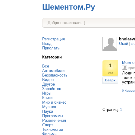
Шементом.Ру
Добро пожаловать :)
Регистрация
bnolae
Вход
Окей
|
s
Прислать
Категории
Можно 
1
Все
при
Автомобили
раз
Люди п
Безопасность
телек 
Видео
Вверх
устраи
Другое
Заработок
0 Комме
Игры
Книги
Мир и бизнес
Музыка
Страниц:
1
Наука
Программы
Развлечения
Спорт
Технологии
Фильмы