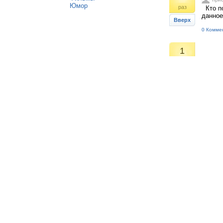
Юмор
раз
Кто по
данное
Вверх
0 Комме
1