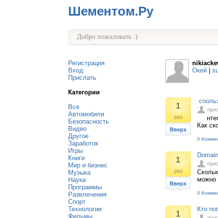
Шементом.Ру
Добро пожаловать :)
Регистрация
nikiack
Вход
Окей
|
s
Прислать
Категории
спольз
1
Все
при
Автомобили
раз
нтегра
Безопасность
Как ск
Видео
Вверх
Другое
0 Комме
Заработок
Игры
Domain
Книги
1
при
Мир и бизнес
раз
Скольк
Музыка
можно 
Наука
Вверх
Программы
0 Комме
Развлечения
Спорт
Технологии
Кто по
1
Фильмы
при