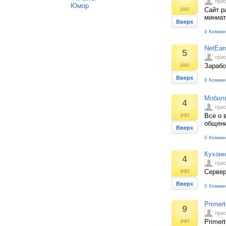
при
Юмор
раз
Сайт р
миниат
Вверх
0 Комме
NetEar
5
при
раз
Зарабо
Вверх
0 Комме
Мобиль
4
при
раз
Все о 
общени
Вверх
0 Комме
Кухонн
4
при
раз
Сервер
Вверх
0 Комме
Primer
9
при
раз
Primer