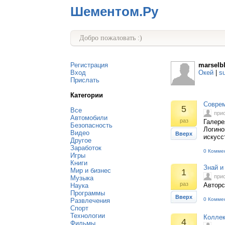
Шементом.Ру
Добро пожаловать :)
Регистрация
marselb
Вход
Окей
|
s
Прислать
Категории
Соврем
5
Все
при
Автомобили
раз
Галере
Безопасность
Логино
Видео
Вверх
искусс
Другое
Заработок
0 Комме
Игры
Книги
Знай и
Мир и бизнес
1
при
Музыка
раз
Авторс
Наука
Программы
Вверх
0 Комме
Развлечения
Спорт
Технологии
Коллек
4
Фильмы