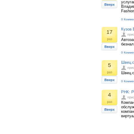
услуга
Вверх
Владив
Fashio
0 Комме
Кузов 
17
при
раз
Автоза
безнал
Вверх
0 Комме
Швец.
5
при
раз
Швец.с
Вверх
0 Комме
РНК: Р
4
при
раз
Компан
обслуж
Вверх
компан
виртуа