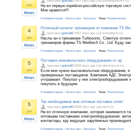
прислано
gulsvid0
5567 days ago (via koreanpartners.ru)
раз
На ел первую корейско-российскую торговую сист
Мне нравится!!!
Вверх
0 Комментарии
-
Читать все
-
Грохнуть
Тема:
Развлечения
Отличный каталог тренажеров от компании TS Me
4
прислано
gulsvid0
5567 days ago (via tsmeditech.ru)
раз
Наслы ан о тренажере Turbosonic. Советую отлич
тренажеров фирмы TS Meditech Co., Ltd. Буду зак
Вверх
0 Комментарии
-
Читать все
-
Грохнуть
Тема:
Технологии
Поставка низковольтного оборудования от ор
5
прислано
gulsvid0
5568 days ago (via electrotovar.ru)
раз
Если мне нужно высоковольтное оборудование, я
проверенных поставщиков. Компания АДС Электр
Вверх
учтраивает. Покупал у нее электрооборудование н
покупать в будущем.
0 Комментарии
-
Читать все
-
Грохнуть
Тема:
Технологии
Так необходимые мне оптовые поставки элект
5
прислано
gulsvid0
5568 days ago (via elcm.ru)
раз
На ел отличную компанию, которая занимается т
оптовыми поставками электрооборудования: авто
Вверх
контакторы, кру ведущих зарубежных производит
0 Комментарии
-
Читать все
-
Грохнуть
Тема:
Технологии