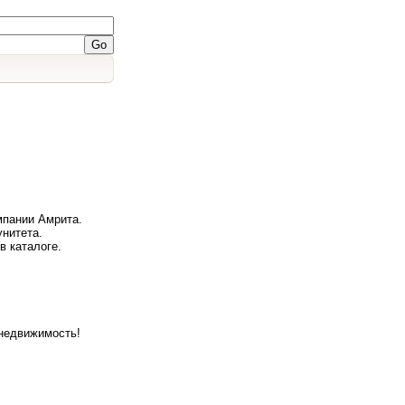
мпании Амрита.
нитета.
в каталоге.
недвижимость!