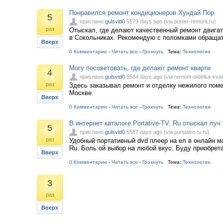
Понравился ремонт кондиционеров Хундай Пор
5
прислано
gulsvid0
5579 days ago (via porter-remont.ru)
раз
Отыскал, где делают качественный ремонт двига
в Сокольниках. Рекомендую с поломками обраща
Вверх
0 Комментарии
-
Читать все
-
Грохнуть
Тема:
Технологии
Могу посоветовать, где делают ремонт кварти
4
прислано
gulsvid0
5584 days ago (via remont-otdelka-kvart
раз
Здесь заказывал ремонт и отделку нежилого пом
Москве.
Вверх
0 Комментарии
-
Читать все
-
Грохнуть
Тема:
Технологии
В интернет каталоге Portative-TV. Ru отыскал луч 
5
прислано
gulsvid0
5587 days ago (via portative-tv.ru)
раз
Удобный портативный dvd плеер на ел в онлайн ма
Ru. Боль ой выбор на любой вкус. Буду приобрет
Вверх
0 Комментарии
-
Читать все
-
Грохнуть
Тема:
Технологии
3
раз
Вверх