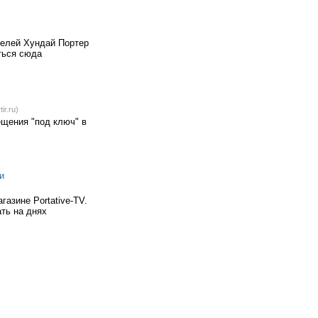
телей Хундай Портер
ться сюда
ir.ru)
ещения "под ключ" в
и
газине Portative-TV.
ать на днях