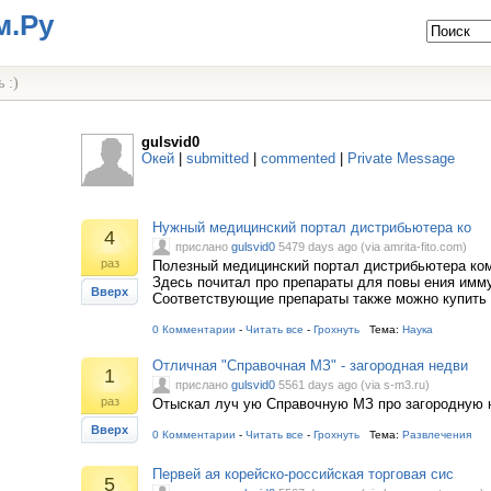
м.Ру
 :)
gulsvid0
Окей
|
submitted
|
commented
|
Private Message
Нужный медицинский портал дистрибьютера ко
4
прислано
gulsvid0
5479 days ago (via amrita-fito.com)
раз
Полезный медицинский портал дистрибьютера ко
Здесь почитал про препараты для повы ения имму
Вверх
Соответствующие препараты также можно купить 
0 Комментарии
-
Читать все
-
Грохнуть
Тема:
Наука
Отличная "Справочная МЗ" - загородная недви
1
прислано
gulsvid0
5561 days ago (via s-m3.ru)
раз
Отыскал луч ую Справочную МЗ про загородную 
Вверх
0 Комментарии
-
Читать все
-
Грохнуть
Тема:
Развлечения
Первей ая корейско-российская торговая сис
5