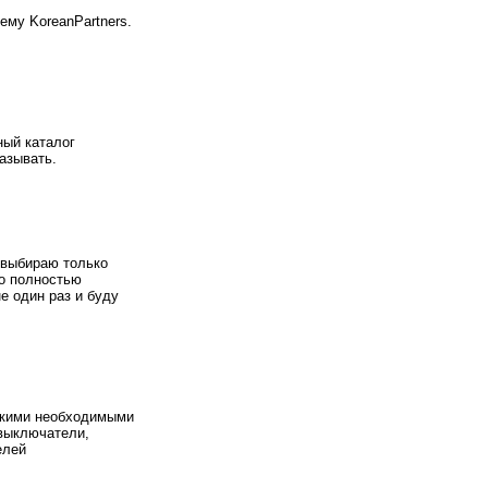
ему KoreanPartners.
ный каталог
азывать.
 выбираю только
о полностью
е один раз и буду
акими необходимыми
выключатели,
елей