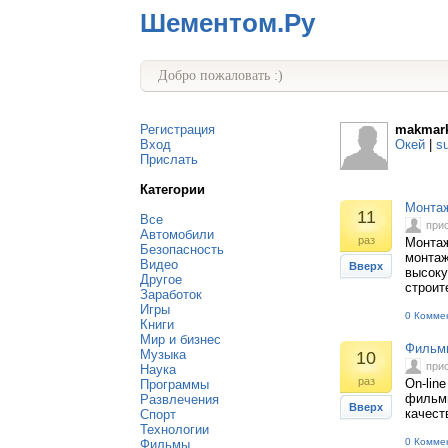
Шементом.Ру
Добро пожаловать :)
Регистрация
makmar
Вход
Окей
|
s
Прислать
Категории
Монтаж
11
Все
при
Автомобили
раз
Монтаж
Безопасность
монтаж
Видео
Вверх
высоку
Другое
строит
Заработок
Игры
0 Комме
Книги
Мир и бизнес
Фильмы
Музыка
10
при
Наука
раз
On-lin
Программы
фильмы
Развлечения
Вверх
качест
Спорт
Технологии
0 Комме
Фильмы