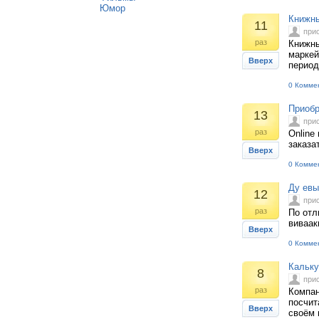
Юмор
Книжны
11
при
раз
Книжны
маркей
Вверх
период
0 Комме
Приобр
13
при
раз
Online
заказа
Вверх
0 Комме
Ду евы
12
при
раз
По отл
виваак
Вверх
0 Комме
Кальку
8
при
раз
Компан
посчит
Вверх
своём 