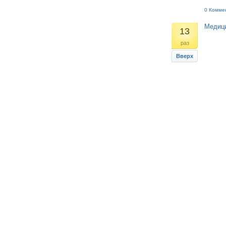
0 Комме
Медици
13
раз
Вверх