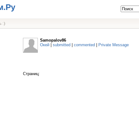
м.Ру
 :)
Samopalov86
Окей
|
submitted
|
commented
|
Private Message
Страниц: