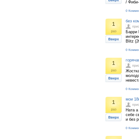
Вверх
/ Фиби
0 Комме
без ко
1
при
раз
Барри 
интере
Вверх
Blitz (
0 Комме
горяча
1
при
раз
Жостка
молодо
Вверх
невест
0 Комме
мои 18
1
при
раз
Ната а
себе с
Вверх
и без 
0 Комме