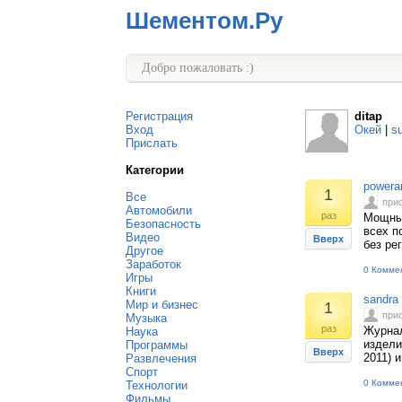
Шементом.Ру
Добро пожаловать :)
Регистрация
ditap
Вход
Окей
|
s
Прислать
Категории
powera
1
Все
при
Автомобили
раз
Мощный
Безопасность
всех п
Видео
Вверх
без ре
Другое
Заработок
0 Комме
Игры
Книги
sandra
Мир и бизнес
1
при
Музыка
раз
Журнал
Наука
издели
Программы
Вверх
2011) 
Развлечения
Спорт
0 Комме
Технологии
Фильмы