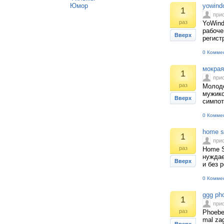
Юмор
yowind
1
при
раз
YoWind
рабоче
Вверх
регист
0 Комме
мокрая
1
при
раз
Молоде
мужико
Вверх
симпот
0 Комме
home s
1
при
раз
Home S
нуждае
Вверх
и без 
0 Комме
ggg ph
1
при
раз
Phoebe
mal za