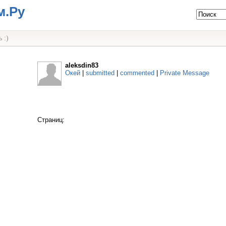
м.Ру
 :)
aleksdin83
Окей
|
submitted
|
commented
|
Private Message
Страниц: