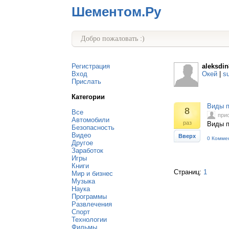
Шементом.Ру
Добро пожаловать :)
Регистрация
aleksdin
Вход
Окей
|
s
Прислать
Категории
Виды п
8
Все
при
Автомобили
раз
Виды п
Безопасность
Видео
Вверх
0 Комме
Другое
Заработок
Игры
Книги
Страниц:
1
Мир и бизнес
Музыка
Наука
Программы
Развлечения
Спорт
Технологии
Фильмы