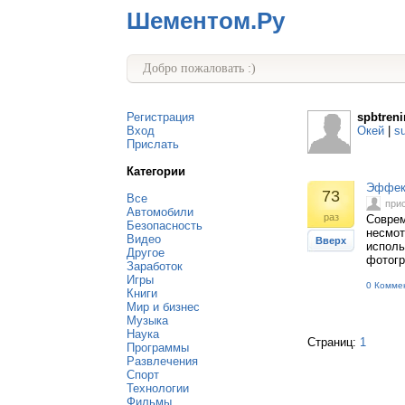
Шементом.Ру
Добро пожаловать :)
Регистрация
spbtreni
Вход
Окей
|
s
Прислать
Категории
Эффект
73
Все
при
Автомобили
раз
Соврем
Безопасность
несмот
Видео
Вверх
исполь
Другое
фотог
Заработок
Игры
0 Комме
Книги
Мир и бизнес
Музыка
Наука
Страниц:
1
Программы
Развлечения
Спорт
Технологии
Фильмы