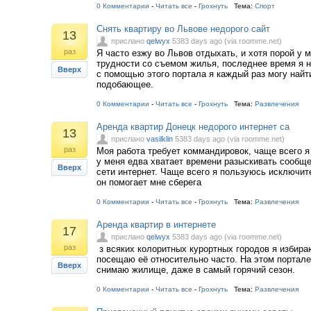
0 Комментарии
-
Читать все
-
Грохнуть
Тема:
Спорт
Снять квартиру во Львове недорого сайт
13
прислано
qelwyx
5383 days ago (via roomme.net)
раз
Я часто езжу во Львов отдыхать, и хотя порой у 
трудности со съемом жилья, последнее время я н
Вверх
с помощью этого портала я каждый раз могу найт
подобающее.
0 Комментарии
-
Читать все
-
Грохнуть
Тема:
Развлечения
Аренда квартир Донецк недорого интернет са
13
прислано
vasilklin
5383 days ago (via roomme.net)
раз
Моя работа требует коммандировок, чаще всего я
у меня едва хватает времени разыскивать сообще
Вверх
сети интернет. Чаще всего я пользуюсь исключит
он помогает мне сберега
0 Комментарии
-
Читать все
-
Грохнуть
Тема:
Развлечения
Аренда квартир в интернете
17
прислано
qelwyx
5383 days ago (via roomme.net)
раз
з всяких колоритных курортных городов я избира
посещаю её относительно часто. На этом портале
Вверх
снимаю жилище, даже в самый горячий сезон.
0 Комментарии
-
Читать все
-
Грохнуть
Тема:
Развлечения