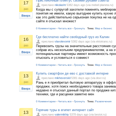
Пристеночный плинтус своими руками советы
17
прислано
nikolasht
5382 days ago (via mebel-planeta.ru)
раз
Когда мы с супругой захотели поменять меблировк
понятия не имели, какую выгоднее купить кухню 
Вверх
как это действительно серьезная покупка не на од
сайте я отыскал множест
0 Комментарии
-
Читать все
-
Грохнуть
Тема:
Мир и бизнес
Где бесплатно найти свободный груз из Калин
16
прислано
vlavolevomir
5382 days ago (via ektotrans.ru)
раз
Перевозить грузы на значительные расстояния с
собрав ись нескольким предпринимателям, а на э
Вверх
потенциальные партнеры имеют возможность прос
отыскать и условиться о совмест
0 Комментарии
-
Читать все
-
Грохнуть
Тема:
Мир и бизнес
Купить смартфон де ево с доставкой интерне
13
прислано
mikheverskil
5381 days ago (via dovr.ru)
раз
Рань е я приобретал бытовую аппаратуру в оффл
продажи, хотя поиск необходимого товара занима
Вверх
недавно я отыскал данный портал по продаже кит
техники, где и расценки заметно мен
0 Комментарии
-
Читать все
-
Грохнуть
Тема:
Развлечения
Горячие туры в египет интернет сайт
13
прислано
valermikhiy
5378 days ago (via bestot.ru)