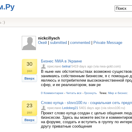
м.Ру
 :)
nickcillysch
Окей
|
submitted
|
commented
|
Private Message
Бизнес NWA в Украине
30
прислано
belnal
5419 days ago (via nwa-gold.com)
раз
В ныне них обстоятельствах возможно существова
занимаясь собственным бизнесом, я с помощью д
Вверх
являюсь и потребителем высококачественной про
сфер, и ее реализатором, вам ре
0 Комментарии
-
Читать все
-
Грохнуть
Тема:
Мир и бизнес
Слово купца - slovo100.ru - социальная сеть пред
23
прислано
Ledobeg21
5401 days ago (via slovo100.ru)
раз
Проект слово купца создан с целью общения люд
бизнсесом. Здесь вы можете вести и комментиров
Вверх
на форуме, создать и вступить в группу по интер
другу приватные сообщения