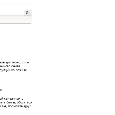
ть достойно, ли ь
анного сайта
дукции из разных
пр
ей связанных с
ать блоги, общаться
есам, посылать друг