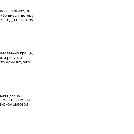
у в квартире, то
либо диван, потому
ин год, но на этом
ущественно проще,
том ресурсе
то один другого
айн пунктах
л много времени,
айской бытовой