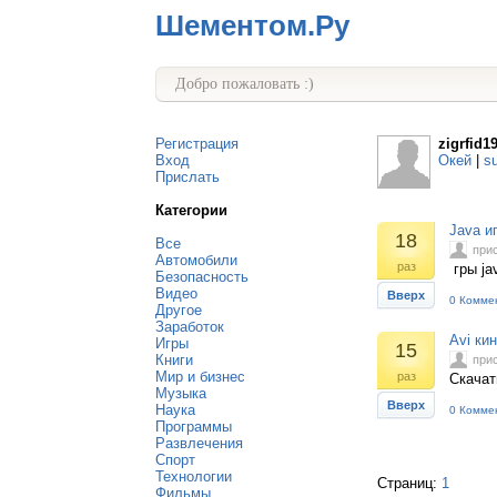
Шементом.Ру
Добро пожаловать :)
Регистрация
zigrfid1
Вход
Окей
|
s
Прислать
Категории
Java и
18
Все
при
Автомобили
раз
гры ja
Безопасность
Видео
Вверх
0 Комме
Другое
Заработок
Avi ки
Игры
15
Книги
при
Мир и бизнес
раз
Скачат
Музыка
Вверх
Наука
0 Комме
Программы
Развлечения
Спорт
Технологии
Страниц:
1
Фильмы