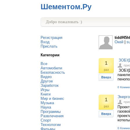
Шементом.Ру
Добро пожаловать :)
Регистрация
tiddf45h
Вход
Окей
|
s
Прислать
Категории
ЗОБУД
1
Все
при
Автомобили
раз
ЗОБУД 
Безопасность
панеле
Видео
Вверх
пенопо
Другое
Заработок
0 Комме
Игры
Книги
Энерго
Мир и бизнес
1
при
Музыка
раз
Проект
Наука
газово
Программы
Вверх
проект
Развлечения
котель
Спорт
Технологии
0 Комме
Фильмы