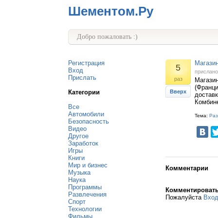
Шементом.Ру
Добро пожаловать :)
Регистрация
Магазин
5
Вход
прислан
Прислать
раз
Магазин
(Франци
Категории
Вверх
доставк
Комбине
Все
Автомобили
Тема:
Раз
Безопасность
Видео
Другое
Заработок
Игры
Книги
Мир и бизнес
Комментарии
Музыка
Наука
Программы
Комментироват
Развлечения
Пожалуйста
Вхо
Спорт
Технологии
Фильмы