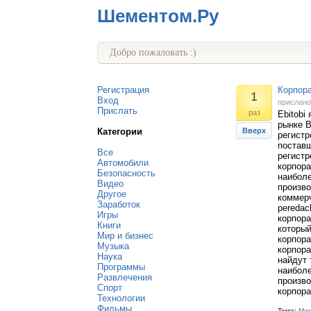
Шементом.Ру
Добро пожаловать :)
Регистрация
Корпора
1
Вход
прислан
Прислать
раз
Ebitobi
рынке B
Категории
Вверх
регистр
поставщ
Все
регистр
Автомобили
корпора
Безопасность
наиболе
Видео
произво
Другое
коммерч
Заработок
peredac
Игры
корпора
Книги
который
Мир и бизнес
корпора
Музыка
корпора
Наука
найдут 
Программы
наиболе
Развлечения
произво
Спорт
корпора
Технологии
Фильмы
Тема:
Мир