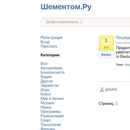
Шементом.Ру
Добро пожаловать :)
Регистрация
Посреди
1
Вход
прислан
Прислать
раз
Продолж
работат
Категории
Вверх
in Deut
Все
Тема:
Нау
Автомобили
Безопасность
Видео
Другое
Заработок
gutunic
Игры
Книги
Мир и бизнес
Музыка
Страниц:
1
Наука
Программы
Развлечения
Спорт
Технологии
Фильмы