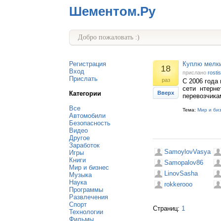
Шементом.Ру
Добро пожаловать :)
Регистрация
Куплю мелки
18
Вход
прислано
rosti
Прислать
раз
С 2006 года
сети нтерне
Категории
Вверх
перевозчика
Все
Тема:
Мир и би
Автомобили
Безопасность
Видео
Другое
Заработок
SamoylovVasya
Игры
Книги
Samopalov86
Мир и бизнес
LinovSasha
Музыка
Наука
rokkerooo
Программы
Развлечения
Спорт
Страниц:
1
Технологии
Фильмы