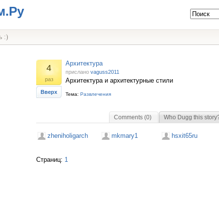
м.Ру
 :)
Архитектура
4
прислано
vaguss2011
раз
Архитектура и архитектурные стили
Вверх
Тема:
Развлечения
Comments (0)
Who Dugg this story
zheniholigarch
mkmary1
hsxit65ru
Страниц:
1