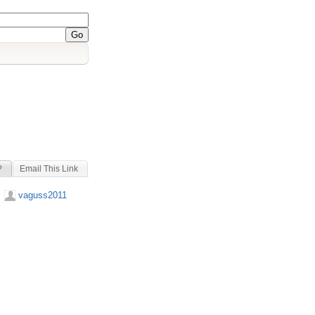
?
Email This Link
vaguss2011