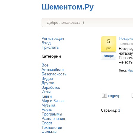
Шементом.Ру
Добро пожаловать :)
Регистрация
Нотари
5
Вход
прислан
Прислать
раз
Нотариу
нотариу
Категории
Вверх
Первома
же есть
Все
Автомобили
Тема:
Мир
Безопасность
Видео
Другое
Заработок
Игры
xogoyp
Книги
Мир и бизнес
Музыка
Наука
Страниц:
1
Программы
Развлечения
Спорт
Технологии
Фильмы