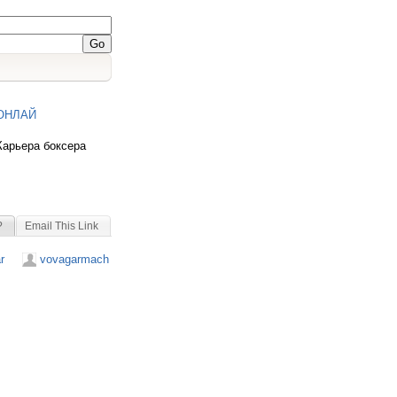
ОНЛАЙ
Карьера боксера
?
Email This Link
r
vovagarmach