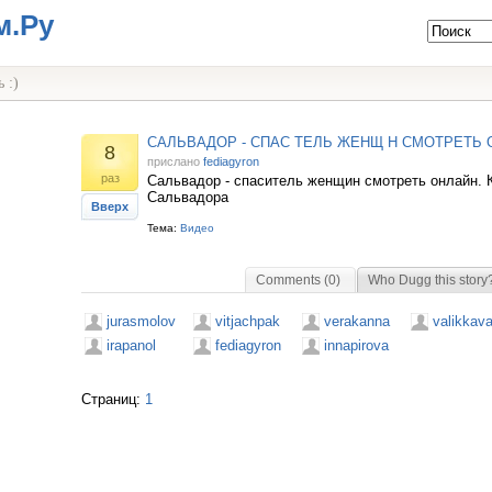
м.Ру
 :)
САЛЬВАДОР - СПАС ТЕЛЬ ЖЕНЩ Н СМОТРЕТЬ 
8
прислано
fediagyron
раз
Сальвадор - спаситель женщин смотреть онлайн. 
Сальвадора
Вверх
Тема:
Видео
Comments (0)
Who Dugg this story
jurasmolov
vitjachpak
verakanna
valikkava
irapanol
fediagyron
innapirova
Страниц:
1