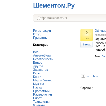
Шементом.Ру
Добро пожаловать :)
Регистрация
Официан
2
Вход
прислан
Прислать
раз
Официан
переост
Категории
Вверх
быть, в
подроб
Все
Автомобили
Тема:
Ви
Безопасность
Видео
Другое
Заработок
Игры
wxftbhuk
Книги
Мир и бизнес
Музыка
Наука
Страниц:
1
Программы
Развлечения
Спорт
Технологии
Фильмы