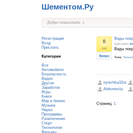
Шементом.Ру
Добро пожаловать :)
Регистрация
Виды покр
8
Вход
прислано
al
Прислать
раз
Виды покр
Категории
Вверх
Тема:
Техно
Все
Автомобили
Безопасность
Видео
irynichka32ra
Другое
Заработок
Alekmerzla
Игры
Книги
Мир и бизнес
Страниц:
1
Музыка
Наука
Программы
Развлечения
Спорт
Технологии
Фильмы