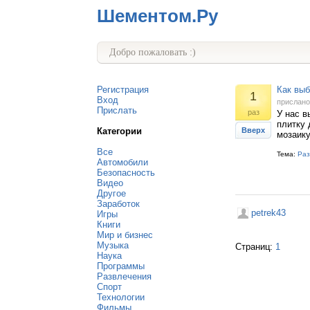
Шементом.Ру
Добро пожаловать :)
Регистрация
Как выб
1
Вход
прислан
Прислать
раз
У нас в
плитку 
Категории
Вверх
мозаику
Все
Тема:
Раз
Автомобили
Безопасность
Видео
Другое
Заработок
petrek43
Игры
Книги
Мир и бизнес
Музыка
Страниц:
1
Наука
Программы
Развлечения
Спорт
Технологии
Фильмы