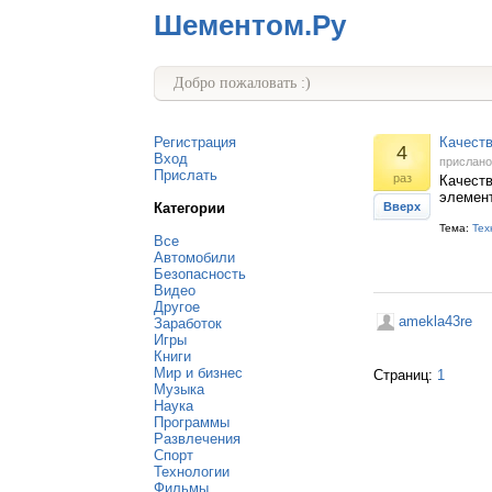
Шементом.Ру
Добро пожаловать :)
Регистрация
Качеств
4
Вход
прислан
Прислать
раз
Качеств
элемент
Категории
Вверх
Тема:
Тех
Все
Автомобили
Безопасность
Видео
Другое
amekla43re
Заработок
Игры
Книги
Мир и бизнес
Страниц:
1
Музыка
Наука
Программы
Развлечения
Спорт
Технологии
Фильмы