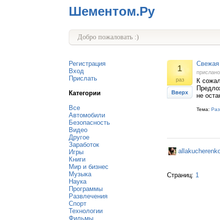
Шементом.Ру
Добро пожаловать :)
Регистрация
Свежая 
1
Вход
прислан
Прислать
раз
К сожал
Предлож
Категории
Вверх
не оста
Все
Тема:
Раз
Автомобили
Безопасность
Видео
Другое
Заработок
allakucherenk
Игры
Книги
Мир и бизнес
Музыка
Страниц:
1
Наука
Программы
Развлечения
Спорт
Технологии
Фильмы