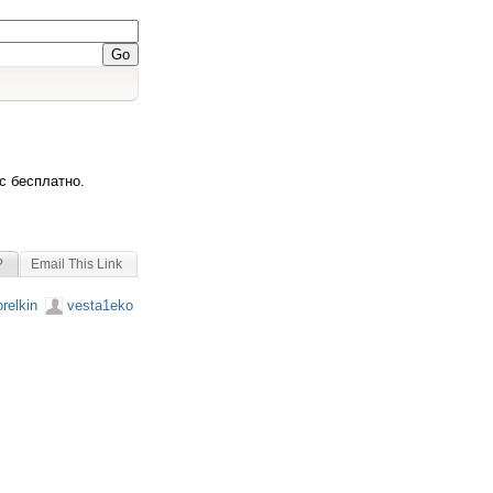
с бесплатно.
?
Email This Link
relkin
vesta1eko