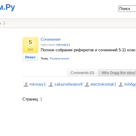
м.Ру
 :)
Сочинения
5
прислано
mkmary1
раз
Полное собрание рефератов и сочинений 5-11 клас
Вверх
Тема:
Развлечения
Comments (0)
Who Dugg this story
mkmary1
zakazreferatov8
electrokontak1
mih6go
Страниц:
1