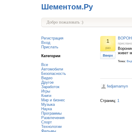
Шементом.Ру
Добро пожаловать :)
Регистрация
ВОРОН 
1
Вход
прислан
Прислать
раз
Воронин
живет м
Категории
Вверх
Тема:
Ви
Все
Автомобили
Безопасность
Видео
Другое
fedjamamyn
Заработок
Игры
Книги
Мир и бизнес
Страниц:
1
Музыка
Наука
Программы
Развлечения
Спорт
Технологии
Фильмы