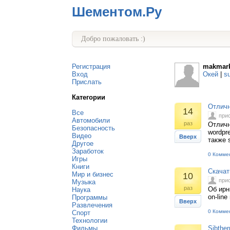
Шементом.Ру
Добро пожаловать :)
Регистрация
makmar
Вход
Окей
|
s
Прислать
Категории
Отличн
14
Все
при
Автомобили
раз
Отличн
Безопасность
wordpr
Видео
Вверх
также 
Другое
Заработок
0 Комме
Игры
Книги
Скачат
Мир и бизнес
10
при
Музыка
раз
Об ирн
Наука
on-lin
Программы
Вверх
Развлечения
0 Комме
Спорт
Технологии
Фильмы
Sibthe