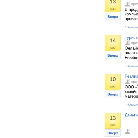
13
при
раз
В прод
компью
Вверх
произв
0 Комме
Турист
14
при
раз
Онлайн
палатк
Вверх
Freeti
0 Комме
Реализ
10
при
раз
ООО «Т
хозяйс
Вверх
матери
0 Комме
Деньги
13
раз
Вверх