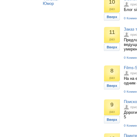
10
Юмор
при
раз
Блог s
Вверх
0 Комме
Заказ 
11
при
раз
Предла
ведущи
Вверх
умерен
0 Комме
Films-
8
при
раз
На на 
одним 
Вверх
0 Комме
Поиско
9
при
раз
Дороги
5
Вверх
0 Комме
Принте