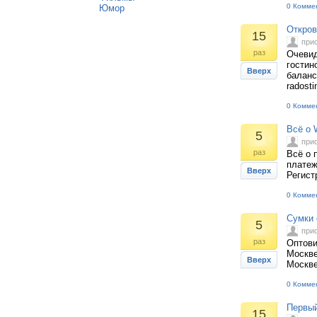
0 Комме
Юмор
Откров
15
при
раз
Очевид
гостин
Вверх
баланс
radosti
0 Комме
Всё о
5
при
раз
Всё о 
платеж
Вверх
Регист
0 Комме
Сумки 
5
при
раз
Оптови
Москве
Вверх
Москве
0 Комме
Первый
15