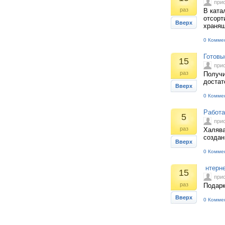
при
раз
В ката
отсорт
Вверх
хранящ
0 Комме
Готовы
15
при
раз
Получи
достат
Вверх
0 Комме
Работа
5
при
раз
Халява
создан
Вверх
0 Комме
нтерне
15
при
раз
Подарк
Вверх
0 Комме