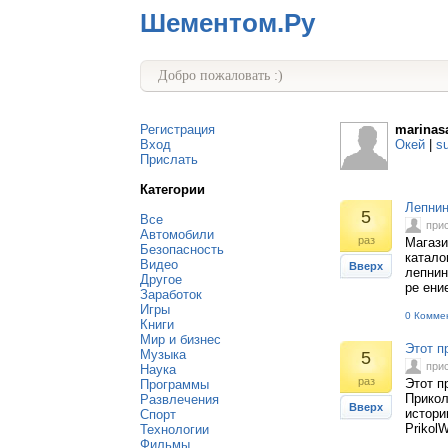
Шементом.Ру
Добро пожаловать :)
Регистрация
marinas
Вход
Окей
|
s
Прислать
Категории
Лепнин
5
Все
при
Автомобили
раз
Магази
Безопасность
катало
Видео
Вверх
лепнин
Другое
ре ени
Заработок
Игры
0 Комме
Книги
Мир и бизнес
Этот п
Музыка
5
при
Наука
раз
Этот п
Программы
Прикол
Развлечения
Вверх
истори
Спорт
PrikolW
Технологии
Фильмы