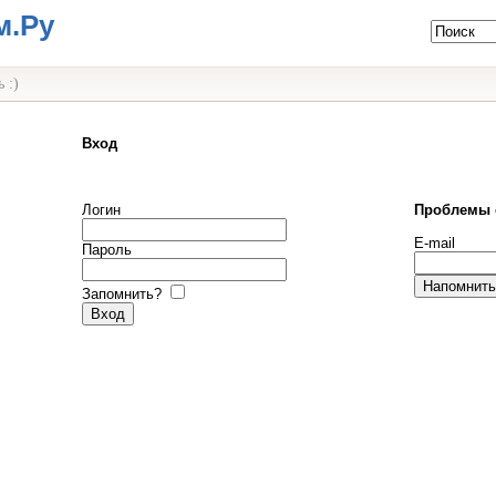
м.Ру
 :)
Вход
Логин
Проблемы 
E-mail
Пароль
Запомнить?