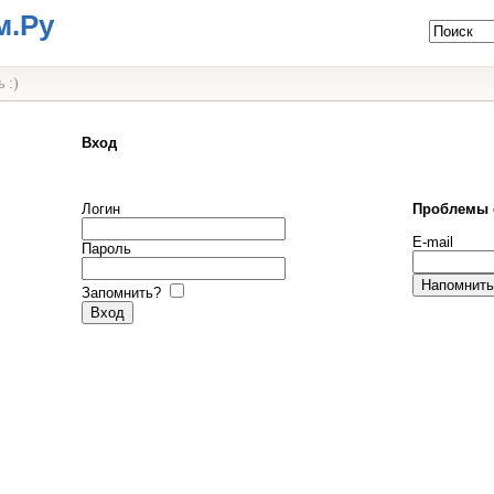
м.Ру
 :)
Вход
Логин
Проблемы 
E-mail
Пароль
Запомнить?