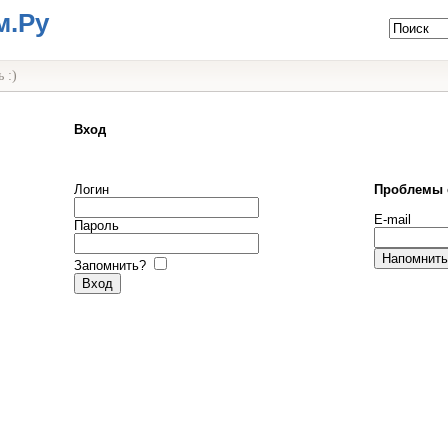
м.Ру
 :)
Вход
Логин
Проблемы 
E-mail
Пароль
Запомнить?