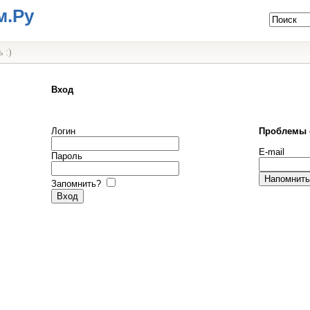
м.Ру
 :)
Вход
Логин
Проблемы 
E-mail
Пароль
Запомнить?