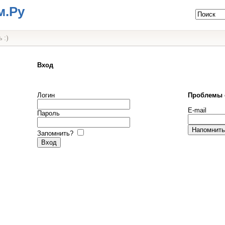
м.Ру
 :)
Вход
Логин
Проблемы 
E-mail
Пароль
Запомнить?