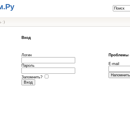
м.Ру
 :)
Вход
Логин
Проблемы 
E-mail
Пароль
Запомнить?