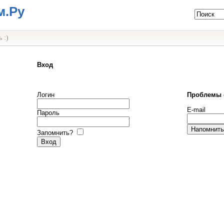
м.Ру
 :)
Вход
Логин
Проблемы 
E-mail
Пароль
Запомнить?