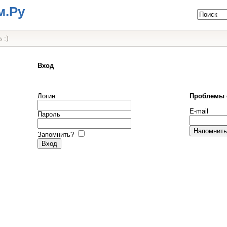
м.Ру
 :)
Вход
Логин
Проблемы 
E-mail
Пароль
Запомнить?