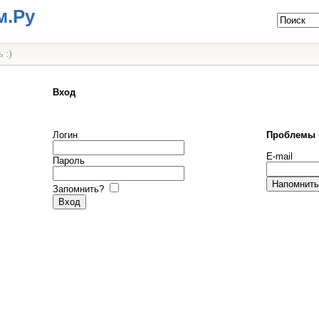
м.Ру
 :)
Вход
Логин
Проблемы 
E-mail
Пароль
Запомнить?