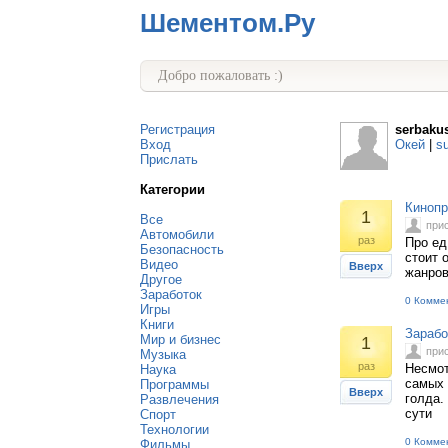
Шементом.Ру
Добро пожаловать :)
Регистрация
serbaku
Вход
Окей
|
s
Прислать
Категории
Кинопр
1
Все
при
Автомобили
раз
Про ед
Безопасность
стоит 
Видео
Вверх
жанров
Другое
Заработок
0 Комме
Игры
Книги
Зарабо
Мир и бизнес
1
при
Музыка
раз
Несмот
Наука
самых 
Программы
Вверх
голда.
Развлечения
сути
Спорт
Технологии
0 Комме
Фильмы