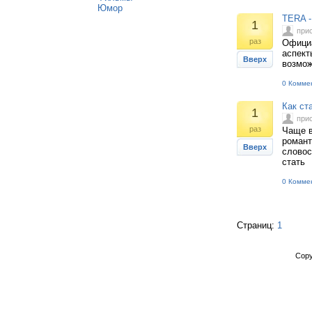
Юмор
TERA -
1
при
раз
Официа
аспект
Вверх
возмож
0 Комме
Как ст
1
при
раз
Чаще в
романт
Вверх
словос
стать
0 Комме
Страниц:
1
Copy