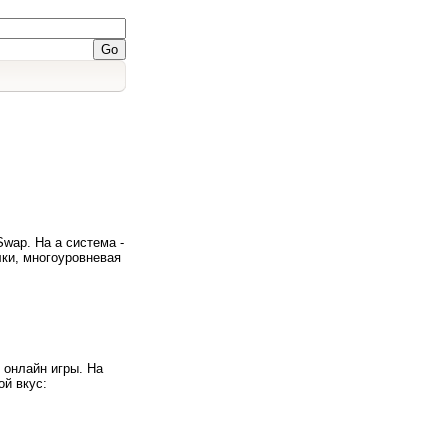
wap. На а система -
лки, многоуровневая
)
 онлайн игры. На
ой вкус: