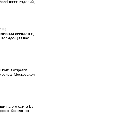
 hand made изделий,
e.ru)
казания бесплатно,
й волнующий нас
монт и отделку
Москва, Московской
ощи на его сайта Вы
ррент бесплатно