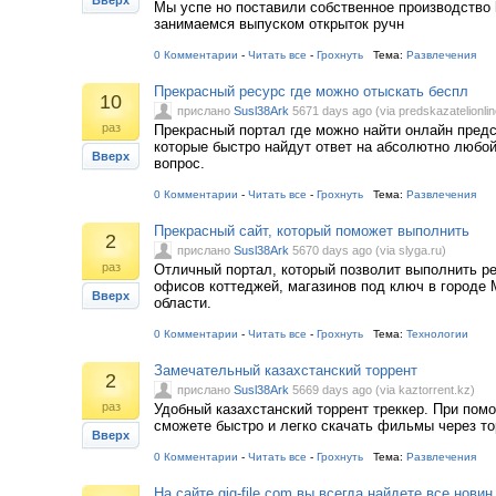
Вверх
Мы успе но поставили собственное производство
занимаемся выпуском открыток ручн
0 Комментарии
-
Читать все
-
Грохнуть
Тема:
Развлечения
Прекрасный ресурс где можно отыскать беспл
10
прислано
Susl38Ark
5671 days ago (via predskazatelionlin
раз
Прекрасный портал где можно найти онлайн предс
которые быстро найдут ответ на абсолютно любо
Вверх
вопрос.
0 Комментарии
-
Читать все
-
Грохнуть
Тема:
Развлечения
Прекрасный сайт, который поможет выполнить
2
прислано
Susl38Ark
5670 days ago (via slyga.ru)
раз
Отличный портал, который позволит выполнить ре
офисов коттеджей, магазинов под ключ в городе 
Вверх
области.
0 Комментарии
-
Читать все
-
Грохнуть
Тема:
Технологии
Замечательный казахстанский торрент
2
прислано
Susl38Ark
5669 days ago (via kaztorrent.kz)
раз
Удобный казахстанский торрент треккер. При пом
сможете быстро и легко скачать фильмы через то
Вверх
0 Комментарии
-
Читать все
-
Грохнуть
Тема:
Развлечения
На сайте gig-file.com вы всегда найдете все новин