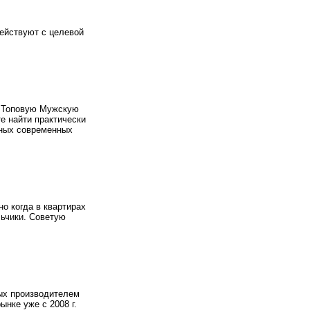
ействуют с целевой
 Топовую Мужскую
е найти практически
дных современных
но когда в квартирах
льчики. Советую
ых производителем
нке уже с 2008 г.