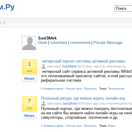
м.Ру
 :)
Susl38Ark
Окей
|
submitted
|
commented
|
Private Message
нетерсный портал системы активной рекламы
1
прислано
Susl38Ark
5675 days ago (via whiteswap.ru)
раз
нетерсный сайт сервиса активной рекламы WhiteS
это оплачиваемый просмотр сайтов, e-mail рассы
Вверх
реферальная система
0 Комментарии
-
Читать все
-
Грохнуть
Тема:
Технологии
Полезный ресурс где можно играть онлайн игр
7
прислано
Jan32Kmt
5675 days ago (via youonlinegame.ru
раз
Полезный портал, где можно поиграть бесплатные
на ем сайте Вы можете найти онлайн игры на люб
Вверх
симуляторы, спортивные, логические и др.
1 Комментарии
-
Читать все
-
Грохнуть
Тема:
Игры