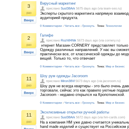
Вирусный маркетинг
3
прислано
Susl38Ark
5675 days ago (via team-seo.ru)
раз
Эксперты скрытого маркетинга напрямую взаимод
аудиторией продукта.
Вверх
0 Комментарии
-
Читать все
-
Грохнуть
Тема:
Технологии
Галифе
2
прислано
Rozh84Nik
5673 days ago (via cornery.ru)
раз
нтернет Магазин CORNERY представляет только
Одежду различных направлений. У нас вы сможет
Вверх
практически все, от классической одежды до мо
вещей. Только то, что отвечает
0 Комментарии
-
Читать все
-
Грохнуть
Тема:
Мир и бизнес
Шоу рум одежды Jacoroom
11
прислано
Miron38Vl
5673 days ago (via jacoroom.ru)
раз
Шоу рум не всегда квартиры - это было очень дав
торговали, сейчас это как правило уютные подва
Вверх
Jacoroom - недавно открылся на Кропоткинской.
0 Комментарии
-
Читать все
-
Грохнуть
Тема:
Мир и бизнес
Эксклюзивные открытки ручной работы
11
прислано
Susl38Ark
5672 days ago (via hm-cards.com)
раз
На а компания НМ уже давно считается уникальн
hand made изделий и существует на Российском ры